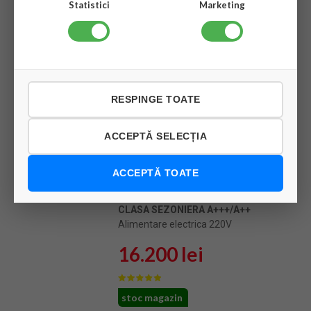
Statistici
Marketing
VEZI PRODUSUL
Pompa de căldura Aer-
Apa Hyundai monobloc
RESPINGE TOATE
R290 –HYHC-
V6WD2N7 – 6 Kw
ACCEPTĂ SELECȚIA
Pompa de căldura Aer-Apa
Hyundai monobloc , Freon R290 –
ACCEPTĂ TOATE
HYHC-V6WD2N7 – 6 Kw ,
monofazat
CLASA SEZONIERA A+++/A++
Alimentare electrica 220V
16.200 lei
stoc magazin