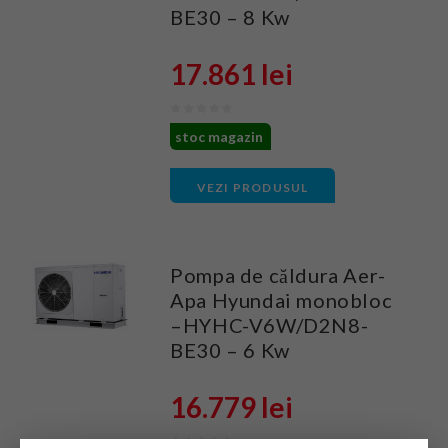
BE30 – 8 Kw
17.861 lei
stoc magazin
VEZI PRODUSUL
Pompa de căldura Aer-
Apa Hyundai monobloc
–HYHC-V6W/D2N8-
BE30 – 6 Kw
16.779 lei