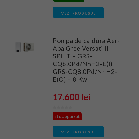
VEZI PRODUSUL
Pompa de caldura Aer-
Apa Gree Versati III
SPLIT – GRS-
CQ8.0Pd/NhH2-E(I)
GRS-CQ8.0Pd/NhH2-
E(O) – 8 Kw
17.600 lei
stoc epuizat
VEZI PRODUSUL