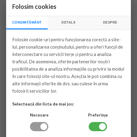
Folosim cookies
stoc magazin
VEZI PRODUSUL
CONSIMȚĂMÂNT
DETALII
DESPRE
Folosim cookie-uri pentru funcționarea corectă a site-
lui, personalizarea conținutului, pentru a oferi funcții de
Pompa de căldura Aer-
interconectare cu servicii terțe și pentru a analiza
Apa Zephir monobloc –
traficul. De asemenea, oferim partenerilor noștri
EVIP 095/R32
posibilitatea de a analiza informațiile cu privire la modul
A+++/WI-FI – 9.5 Kw
în care folosiți site-ul nostru. Aceștia le pot combina cu
Pompa de căldura Aer-Apa Zephir
alte informații oferite de dvs. sau culese în urma
monobloc –EVIP 095/R32 A+++/WI-FI
folosirii serviciilor lor.
– 9.5 Kw
Selectează din lista de mai jos:
14.000 lei
Necesare
Preferințe
stoc magazin