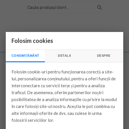
Folosim cookies
CONSIMȚĂMÂNT
DETALII
DESPRE
Folosim cookie-uri pentru funcționarea corectă a site-
Despre
lui, personalizarea conținutului, pentru a oferi funcții de
interconectare cu servicii terțe și pentru a analiza
Despre noi
traficul. De asemenea, oferim partenerilor noștri
Contacteaza-ne
posibilitatea de a analiza informațiile cu privire la modul
în care folosiți site-ul nostru. Aceștia le pot combina cu
Harta site-ului
alte informații oferite de dvs. sau culese în urma
Informații
folosirii serviciilor lor.