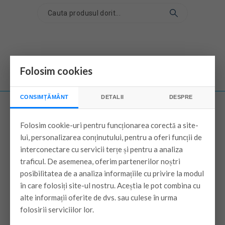
Folosim cookies
CONSIMȚĂMÂNT
DETALII
DESPRE
Folosim cookie-uri pentru funcționarea corectă a site-
Despre
lui, personalizarea conținutului, pentru a oferi funcții de
interconectare cu servicii terțe și pentru a analiza
Despre noi
traficul. De asemenea, oferim partenerilor noștri
Contacteaza-ne
posibilitatea de a analiza informațiile cu privire la modul
în care folosiți site-ul nostru. Aceștia le pot combina cu
Harta site-ului
alte informații oferite de dvs. sau culese în urma
Informații
folosirii serviciilor lor.