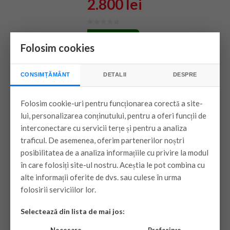
2.800 lei
stoc magazin
Folosim cookies
VEZI PRODUSUL
CONSIMȚĂMÂNT
DETALII
DESPRE
Folosim cookie-uri pentru funcționarea corectă a site-
Aer Conditionat Midea
lui, personalizarea conținutului, pentru a oferi funcții de
All Easy Pro Nordic
interconectare cu servicii terțe și pentru a analiza
MSEPBU-
traficul. De asemenea, oferim partenerilor noștri
09HRFN8(R)/MOX230-
posibilitatea de a analiza informațiile cu privire la modul
09HFN8-Q(R) V1,9000
în care folosiți site-ul nostru. Aceștia le pot combina cu
btu , Inverter
alte informații oferite de dvs. sau culese în urma
folosirii serviciilor lor.
Montaj inclus in Mun. Bucuresti, in
limita a 3 ml kit
Selectează din lista de mai jos: