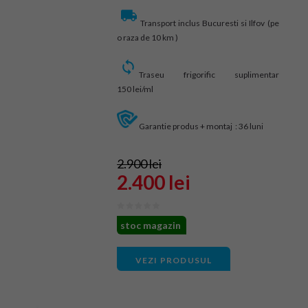
Transport inclus Bucuresti si Ilfov (pe
o raza de 10 km )
Traseu frigorific suplimentar
150 lei/ml
Garantie produs + montaj : 36 luni
2.900 lei
2.400 lei
stoc magazin
VEZI PRODUSUL