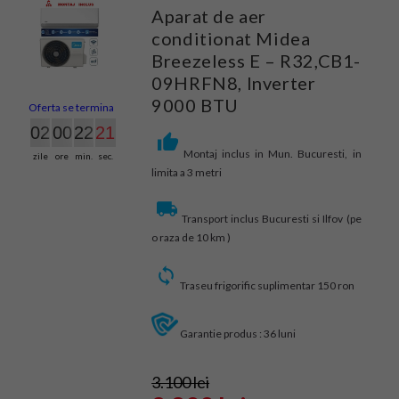
Aparat de aer
conditionat Midea
Breezeless E – R32,CB1-
09HRFN8, Inverter
9000 BTU
Oferta se termina in:
02
00
22
20
Montaj inclus in Mun. Bucuresti, in
zile
ore
min.
sec.
limita a 3 metri
Transport inclus Bucuresti si Ilfov (pe
o raza de 10 km )
Traseu frigorific suplimentar 150 ron
Garantie produs : 36 luni
3.100 lei