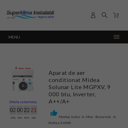
MENU
Aparat de aer
conditionat Midea
Solunar Lite MGPXV, 9
000 btu, Inverter,
A++/A+
Oferta se termina in:
02
00
22
20
Montaj inclus in Mun. Bucuresti, in
zile
ore
min.
sec.
limita a 3 ml kit