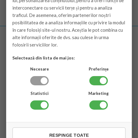
lui, personalizarea conținutului, pentru a oferi funcții de
interconectare cu servicii terțe și pentru a analiza
traficul. De asemenea, oferim partenerilor noștri
posibilitatea de a analiza informațiile cu privire la modul
în care folosiți site-ul nostru. Aceștia le pot combina cu
alte informații oferite de dvs. sau culese în urma
folosirii serviciilor lor.
Despre
Selectează din lista de mai jos:
Despre noi
Necesare
Preferințe
Contacteaza-ne
Harta site-ului
Statistici
Marketing
Informații
Termeni și condiții de utilizare
Achizitonare & Livrare
Politica de Retur
RESPINGE TOATE