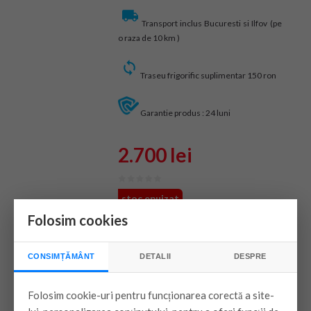
Transport inclus Bucuresti si Ilfov (pe
o raza de 10 km )
Traseu frigorific suplimentar 150 ron
Garantie produs : 24 luni
2.700 lei
stoc epuizat
Folosim cookies
VEZI PRODUSUL
CONSIMȚĂMÂNT
DETALII
DESPRE
Folosim cookie-uri pentru funcționarea corectă a site-