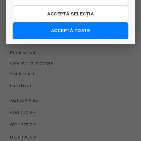
Politica de Confidentialitate
ACCEPTĂ SELECȚIA
Cookies
Contul de client
ACCEPTĂ TOATE
Reduceri de pret
Produse noi
Cele mai cumparate
Contul meu
Contact
021 334 4186
0769 010 877
0724 373 714
0723 398 857