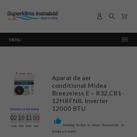
MENU
Aparat de aer
conditionat Midea
Breezeless E – R32,CB1-
12HRFN8, Inverter
12000 BTU
Oferta se termina in:
02
19
11
49
Montaj inclus in Mun. Bucuresti, in
zile
ore
min.
sec.
limita a 3 metri