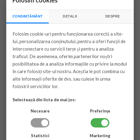
Folosim cookies
Transport inclus Bucuresti si Ilfov (pe
o raza de 10 km )
CONSIMȚĂMÂNT
DETALII
DESPRE
Traseu frigorific suplimentar
Folosim cookie-uri pentru funcționarea corectă a site-
150 lei/ml
lui, personalizarea conținutului, pentru a oferi funcții de
interconectare cu servicii terțe și pentru a analiza
Garantie produs + montaj : 36 luni
traficul. De asemenea, oferim partenerilor noștri
posibilitatea de a analiza informațiile cu privire la modul
3.900 lei
în care folosiți site-ul nostru. Aceștia le pot combina cu
3.500 lei
alte informații oferite de dvs. sau culese în urma
folosirii serviciilor lor.
stoc magazin
Selectează din lista de mai jos:
Necesare
Preferințe
VEZI PRODUSUL
Statistici
Marketing
Aer conditionat Midea