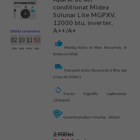
conditionat Midea
Solunar Lite MGPXV,
12000 btu, inverter,
A++/A+
Oferta se termina in:
02
19
11
49
Montaj inclus in Mun. Bucuresti, in
zile
ore
min.
sec.
limita a 3 ml kit
Transport inclus Bucuresti si Ilfov (pe
o raza de 10 km )
Traseu frigorific suplimentar
150 lei/ml
Garantie produs + montaj : 36 luni
2.900 lei