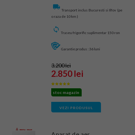
Transport inclus Bucuresti si Ilfov (pe
o raza de 10 km )
Traseu frigorific suplimentar 150 ron
Garantie produs : 36 luni
3.200 lei
2.850 lei
stoc magazin
VEZI PRODUSUL
Aparat de aer