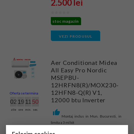
2.500 lei
stoc magazin
VEZI PRODUSUL
Aer Conditionat Midea
All Easy Pro Nordic
MSEPBU-
12HRFN8(R)/MOX230-
12HFN8-Q(R) V1,
Oferta se termina in:
12000 btu Inverter
02
19
11
49
zile
ore
min.
sec.
Montaj inclus in Mun. Bucuresti, in
limita a 3 ml kit