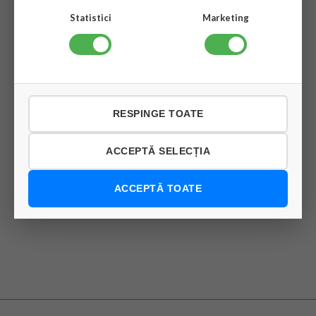
Traseu frigorific suplimentar 150 ron
Statistici
Marketing
Garantie produs : 24 luni
3.600 lei
RESPINGE TOATE
stoc epuizat
ACCEPTĂ SELECȚIA
VEZI PRODUSUL
ACCEPTĂ TOATE