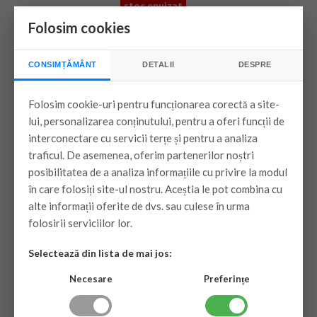
stoc epuizat
Folosim cookies
VEZI PRODUSUL
CONSIMȚĂMÂNT
DETALII
DESPRE
Aparat de aer
Folosim cookie-uri pentru funcționarea corectă a site-
conditionat Yukon
lui, personalizarea conținutului, pentru a oferi funcții de
Freedom ASW-
interconectare cu servicii terțe și pentru a analiza
H18C5E4, 18000BTU,
traficul. De asemenea, oferim partenerilor noștri
posibilitatea de a analiza informațiile cu privire la modul
Inverter, A++, WI FI
în care folosiți site-ul nostru. Aceștia le pot combina cu
alte informații oferite de dvs. sau culese în urma
Montaj inclus in Mun. Bucuresti, in
folosirii serviciilor lor.
limita a 3 metri
Selectează din lista de mai jos:
Transport inclus Bucuresti si Ilfov (pe
Necesare
Preferințe
o raza de 10 km )