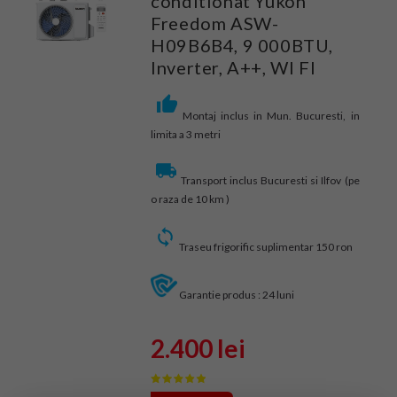
conditionat Yukon
Freedom ASW-
H09B6B4, 9 000BTU,
Inverter, A++, WI FI
Montaj inclus in Mun. Bucuresti, in
limita a 3 metri
Transport inclus Bucuresti si Ilfov (pe
o raza de 10 km )
Traseu frigorific suplimentar 150 ron
Garantie produs : 24 luni
2.400 lei