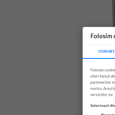
Folosim 
CONSIMȚ
Folosim cookie
oferi funcții d
partenerilor no
nostru. Aceștia
serviciilor lor.
Selectează din 
Necesar