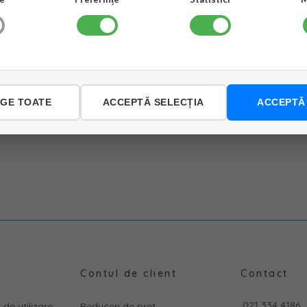
Traseu frigorific suplimentar 150 ron
Garantie produs : 24 luni
NGE TOATE
ACCEPTĂ SELECȚIA
ACCEPTĂ
Contul de client
Contact
021 334 4186
 de utilizare
Reduceri de pret