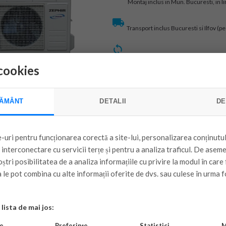
Montaj inclus in Mun. Bucuresti, in li
Transport inclus Bucuresti si Ilfov (pe
Traseu frigorific suplimentar 150 ron
cookies
Garantie produs : 24 luni
ĂMÂNT
DETALII
DE
-uri pentru funcționarea corectă a site-lui, personalizarea conținutul
Aer Conditionat ZEPHIR
e interconectare cu servicii terțe și pentru a analiza traficul. De asem
ZE-09R32 Ionizer 9000
ștri posibilitatea de a analiza informațiile cu privire la modul în care f
FI inclus, model 2024
 le pot combina cu alte informații oferite de dvs. sau culese în urma f
Montaj inclus in Mun. Bucuresti, in li
lista de mai jos:
Transport inclus Bucuresti si Ilfov (pe
e
Preferințe
Statistici
M