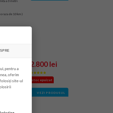
mita a 3 metri
 o raza de 10 km )
SPRE
2.800 lei
ui, pentru a
 Inverter
enea, oferim
 BTU, WI-
stoc epuizat
olosiți site-ul
olosirii
VEZI PRODUSUL
mita a 3 metri
 o raza de 10 km )
arketing