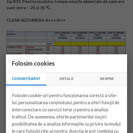
tip R32 .Pentru incalzire temperaturile abientale de operare
sunt intre – 25 si 35 ℃ .
CLASA SEZONIERA A+++/A++
Folosim cookies
CONSIMȚĂMÂNT
DETALII
DESPRE
Folosim cookie-uri pentru funcționarea corectă a site-
lui, personalizarea conținutului, pentru a oferi funcții de
interconectare cu servicii terțe și pentru a analiza
traficul. De asemenea, oferim partenerilor noștri
posibilitatea de a analiza informațiile cu privire la modul
în care folosiți site-ul nostru. Aceștia le pot combina cu