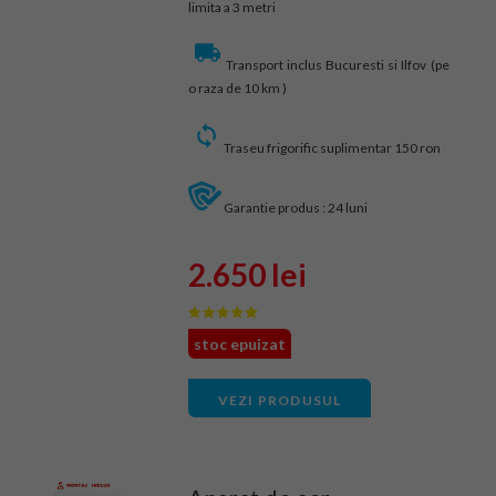
limita a 3 metri
Transport inclus Bucuresti si Ilfov (pe
o raza de 10 km )
Traseu frigorific suplimentar 150 ron
Garantie produs : 24 luni
2.650 lei
stoc epuizat
VEZI PRODUSUL