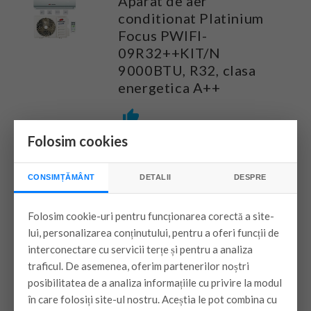
Aparat de aer
conditionat Platinium
Focus PWIFI-
09R32++KIT/N
9000BTU, R32, clasa
energetica A++
Montaj inclus in Mun. Bucuresti, in
Folosim cookies
limita a 3 metri
Transport inclus Bucuresti si Ilfov (pe
CONSIMȚĂMÂNT
DETALII
DESPRE
o raza de 10 km )
Folosim cookie-uri pentru funcționarea corectă a site-
Traseu frigorific suplimentar 150 ron
lui, personalizarea conținutului, pentru a oferi funcții de
interconectare cu servicii terțe și pentru a analiza
traficul. De asemenea, oferim partenerilor noștri
Garantie produs : 24 luni
posibilitatea de a analiza informațiile cu privire la modul
în care folosiți site-ul nostru. Aceștia le pot combina cu
2.600 lei