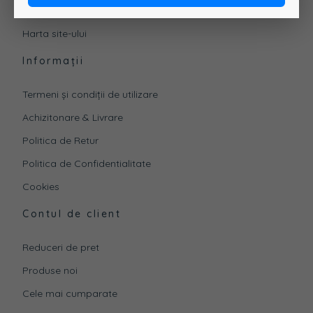
Contacteaza-ne
Harta site-ului
Informații
Termeni și condiții de utilizare
Achizitonare & Livrare
Politica de Retur
Politica de Confidentialitate
Cookies
Contul de client
Reduceri de pret
Produse noi
Cele mai cumparate