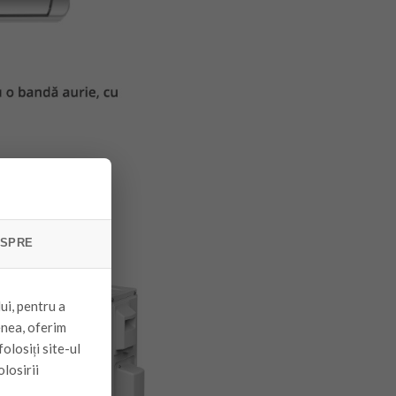
SPRE
ui, pentru a
enea, oferim
olosiți site-ul
olosirii