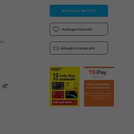
ADAUGA IN COS
Aadauga la favorite
 )
Adauga in comparatie