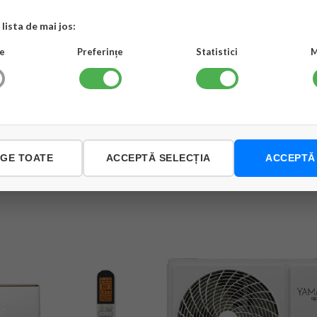
lista de mai jos:
e
Preferințe
Statistici
M
NGE TOATE
ACCEPTĂ SELECȚIA
ACCEPTĂ