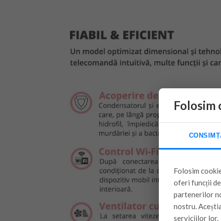
Folosim 
CONSIMȚ
Folosim cookie
oferi funcții d
partenerilor no
nostru. Aceștia
serviciilor lor.