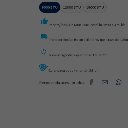
9000 BTU
12000 BTU
18000 BTU
Montaj inclus in Mun. Bucuresti, in limita a 3 ml kit
Transport inclus Bucuresti si Ilfov (pe o raza de 10 km
Traseu frigorific suplimentar 150 lei/ml
Garantie produs + montaj : 36 luni
Recomanda acest produs: