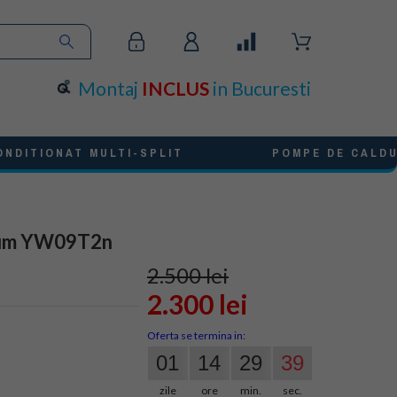
Montaj
INCLUS
in Bucuresti
ONDITIONAT MULTI-SPLIT
POMPE DE CALD
mum YW09T2n
2.500 lei
2.300 lei
Oferta se termina in:
01
14
29
37
zile
ore
min.
sec.