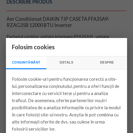
DESCRIERE PRODUS
Aer Conditionat DAIKIN TIP CASETA FFA35A9-
RZAG35B 12000 BTU Inverter
Pachetul contine: unitate interioara (FFA35A9) , unitate
exterioara (RZAG35B) , panoul frontal (BYFQ60CW) si
Folosim cookies
telecomanda (BRC1H52W)
MONTAJUL NU ESTE INCLUS PENTRU
CONSIMȚĂMÂNT
DETALII
DESPRE
ACEST PRODUS
Folosim cookie-uri pentru funcționarea corectă a site-
lui, personalizarea conținutului, pentru a oferi funcții de
interconectare cu servicii terțe și pentru a analiza
traficul. De asemenea, oferim partenerilor noștri
posibilitatea de a analiza informațiile cu privire la modul
în care folosiți site-ul nostru. Aceștia le pot combina cu
alte informații oferite de dvs. sau culese în urma
folosirii serviciilor lor.