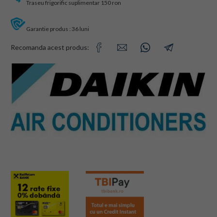
Traseu frigorific suplimentar 150 ron
Garantie produs : 36 luni
Recomanda acest produs: