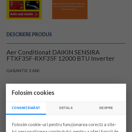
DESCRIERE PRODUS
Aer Conditionat DAIKIN SENSIRA
FTXF35F-RXF35F 12000 BTU Inverter
GARANTIE 3 ANI
Folosim cookies
CONSIMȚĂMÂNT
DETALII
DESPRE
Folosim cookie-uri pentru funcționarea corectă a site-
lui, personalizarea conținutului, pentru a oferi funcții de