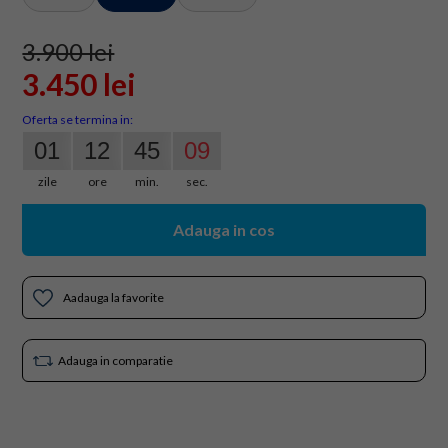
3.900 lei
3.450 lei
Oferta se termina in:
01
12
45
08
zile
ore
min.
sec.
Adauga in cos
Aadauga la favorite
Adauga in comparatie