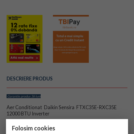
DESCRIERE PRODUS
Garantie produs 36 luni
Aer Conditionat Daikin Sensira FTXC35E-RXC35E
12000 BTU Inverter
Folosim cookies