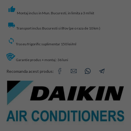
Montaj inclus in Mun. Bucuresti, in limita a 3 ml kit
Transport inclus Bucuresti si Ilfov (pe o raza de 10 km )
Traseu frigorific suplimentar 150 lei/ml
Garantie produs + montaj : 36 luni
Recomanda acest produs: