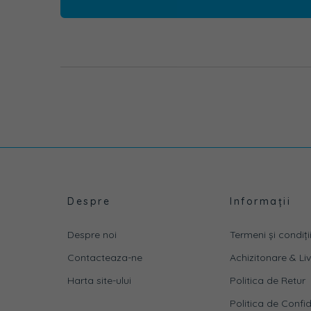
Despre
Informații
Despre noi
Termeni și condiții
Contacteaza-ne
Achizitonare & Li
Harta site-ului
Politica de Retur
Politica de Confid