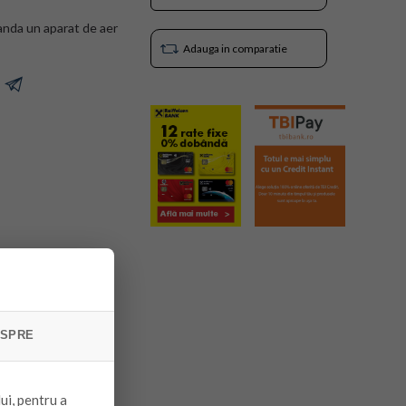
anda un aparat de aer
Adauga in comparatie
SPRE
ui, pentru a