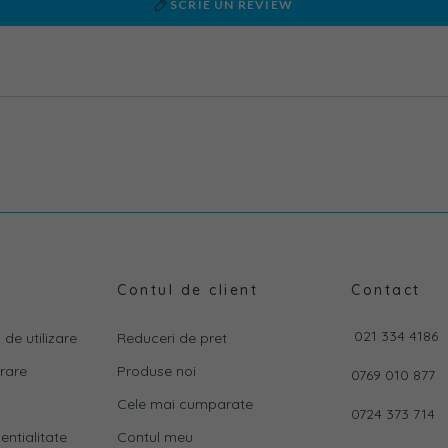
SCRIE UN REVIEW
Contul de client
Contact
021 334 4186
 de utilizare
Reduceri de pret
vrare
Produse noi
0769 010 877
Cele mai cumparate
0724 373 714
entialitate
Contul meu