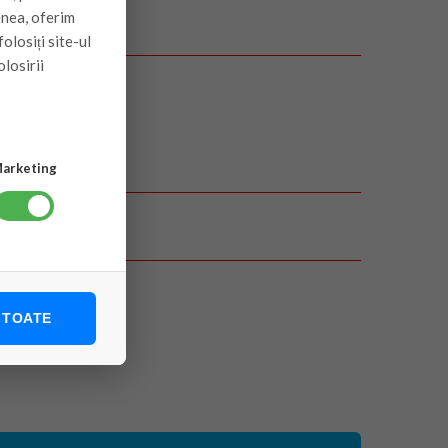
enea, oferim
olosiți site-ul
olosirii
arketing
 TOATE