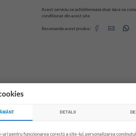
Acest serviciu se achizitioneaza doar daca se com
conditionat din acest site
Recomanda acest produs:
cookies
ĂMÂNT
DETALII
DE
-uri pentru funcționarea corectă a site-lui, personalizarea conținutul