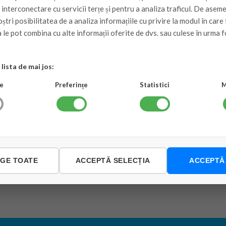
e interconectare cu servicii terțe și pentru a analiza traficul. De asem
ștri posibilitatea de a analiza informațiile cu privire la modul în care f
 le pot combina cu alte informații oferite de dvs. sau culese în urma f
parat de aer conditionat din acest site
lista de mai jos:
e
Preferințe
Statistici
M
NGE TOATE
ACCEPTĂ SELECȚIA
ACCEPTĂ