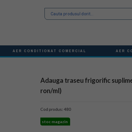
AER CONDITIONAT COMERCIAL
AER C
Adauga traseu frigorific suplim
ron/ml)
Cod produs: 480
stoc magazin