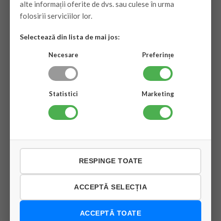
alte informații oferite de dvs. sau culese în urma
Contacteaza-ne
folosirii serviciilor lor.
Harta site-ului
Selectează din lista de mai jos:
Informații
Necesare
Preferințe
Termeni și condiții de utilizare
Achizitonare & Livrare
Statistici
Marketing
Politica de Retur
Politica de Confidentialitate
Cookies
Contul de client
RESPINGE TOATE
Reduceri de pret
ACCEPTĂ SELECȚIA
Produse noi
Cele mai cumparate
ACCEPTĂ TOATE