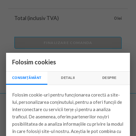
Total (inclusiv TVA)
0 lei
FINALIZARE COMANDA
Folosim cookies
CONSIMȚĂMÂNT
DETALII
DESPRE
Folosim cookie-uri pentru funcționarea corectă a site-
lui, personalizarea conținutului, pentru a oferi funcții de
interconectare cu servicii terțe și pentru a analiza
traficul. De asemenea, oferim partenerilor noștri
Despre
posibilitatea de a analiza informațiile cu privire la modul
în care folosiți site-ul nostru. Aceștia le pot combina cu
Despre noi